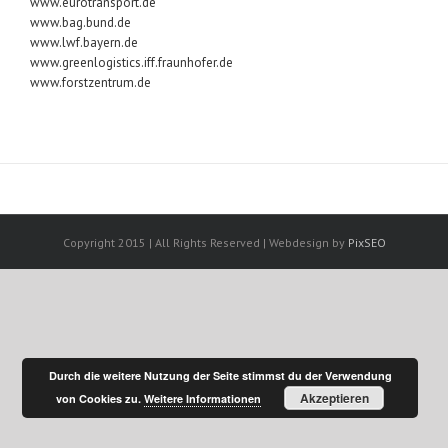
www.eurotransport.de
www.bag.bund.de
www.lwf.bayern.de
www.greenlogistics.iff.fraunhofer.de
www.forstzentrum.de
Copyright 2015 | All Rights Reserved | Webdesign by
PixSEO
Durch die weitere Nutzung der Seite stimmst du der Verwendung
Akzeptieren
von Cookies zu.
Weitere Informationen