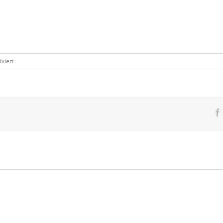
für
viert
portfolio_4