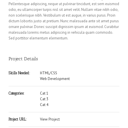
Pellentesque adipiscing, neque ut pulvinar tincidunt, est sem euismod
odio, eu ullamcorper turpis nisl sit amet velit. Nullam vitae nibh odio,
non scelerisque nibh. Vestibulum ut est augue, in varius purus. Proin
dictum lobortis justo at pretium. Nunc malesuada ante sit amet purus
ornare pulvinar. Donec suscipit dignissim ipsum at euismod. Curabitur
malesuada lorems metus adipiscing in vehicula quam commodo.
Sed porttitor elementum elementum.
Project Details
HTML/CSS
Skills Needed:
Web Development
Cat 1
Categories:
Cat 3
Cat 4
View Project
Project URL: