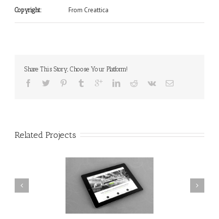
From Creattica
Copyright:
Share This Story, Choose Your Platform!
Related Projects
nec Ore Turis Eget
Mauris Fringilla Voluts